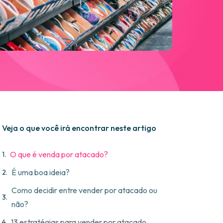
Veja o que você irá encontrar neste artigo
O que é venda por atacado?
É uma boa ideia?
Como decidir entre vender por atacado ou
não?
13 estratégias para vender por atacado