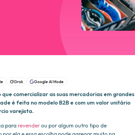
de
Grok
Google AI Mode
que comercializar as suas mercadorias em grandes
de é feita no modelo B2B e com um valor unitário
io varejista.
ja para
revender
ou por algum outro tipo de
o por ela e essa escolha pode agregar muito na