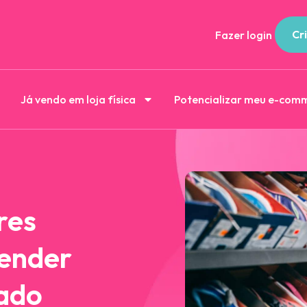
Cri
Fazer login
Já vendo em loja física
Potencializar meu e-com
res
vender
cado