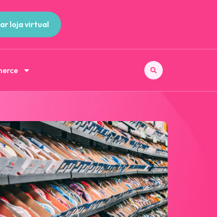
ar loja virtual
merce