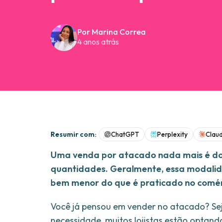
Por Marina Correa
4 anos atrás
Resumir com:
ChatGPT
Perplexity
Clau
Uma venda por atacado nada mais é do 
quantidades. Geralmente, essa modalida
bem menor do que é praticado no comérc
Você já pensou em vender no atacado? Se
necessidade, muitos lojistas estão optand