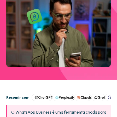
Resumir com:
ChatGPT
Perplexity
Claude
Grok
Goo
O WhatsApp Business é uma ferramenta criada para