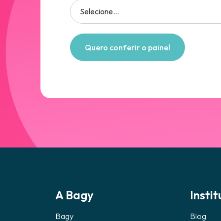
A Bagy
Instit
Bagy
Blog