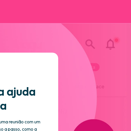
a ajuda
ta
 uma reunião com um
so a passo, como a